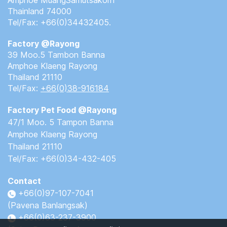
Amphoe MuangSamutsakorn
Thainland 74000
Tel/Fax:
+66(0)34432405.
Factory @Rayong
39 Moo.5 Tambon Banna
Amphoe Klaeng Rayong
Thailand 21110
Tel/Fax:
+66(0)38-916184
Factory Pet Food @Rayong
47/1 Moo. 5 Tampon Banna
Amphoe Klaeng Rayong
Thailand 21110
Tel/Fax: +66(0)34-432-405
Contact
+66(0)97-107-7041
(Pavena Banlangsak)
+66(0)63-237-3900