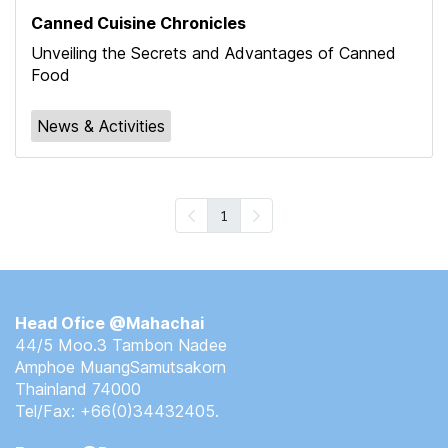
Canned Cuisine Chronicles
Unveiling the Secrets and Advantages of Canned
Food
News & Activities
1
Head Ofice @Mahachai
44/5 Moo.3 Tambon Nadee
Amphoe MuangSamutsakorn
Thainland 74000
Tel/Fax:
+66(0)34432405.